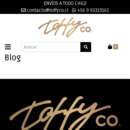
ENVÍOS A TODO CHILE
contacto@toffyco.cl
+56 9 93323161
0
Blog