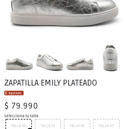
ZAPATILLA EMILY PLATEADO
Agotado.
$ 79.990
Selecciona tu talla
TALLA 34
TALLA 35
TALLA 36
TALLA 37