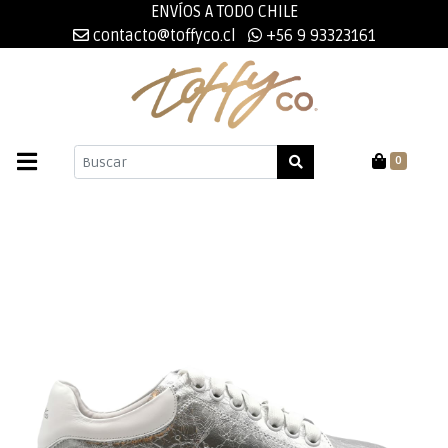
ENVÍOS A TODO CHILE
contacto@toffyco.cl
+56 9 93323161
0