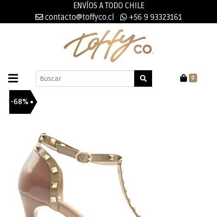
ENVÍOS A TODO CHILE
contacto@toffyco.cl
+56 9 93323161
0
-68%