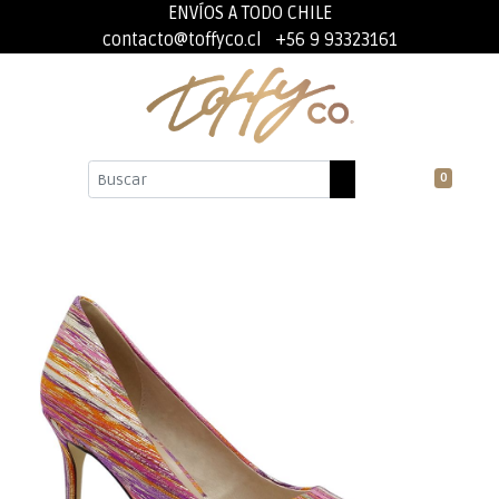
ENVÍOS A TODO CHILE
contacto@toffyco.cl
+56 9 93323161
0