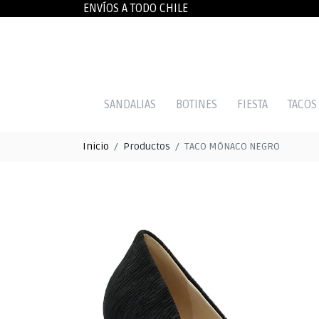
ENVÍOS A TODO CHILE
SANDALIAS
BOTINES
FIESTA
TACOS
Inicio
Productos
TACO MÓNACO NEGRO