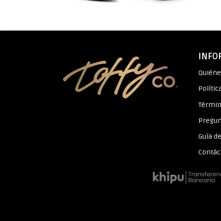
INFO
Quién
Polític
Términ
Pregun
Guía de
Contác