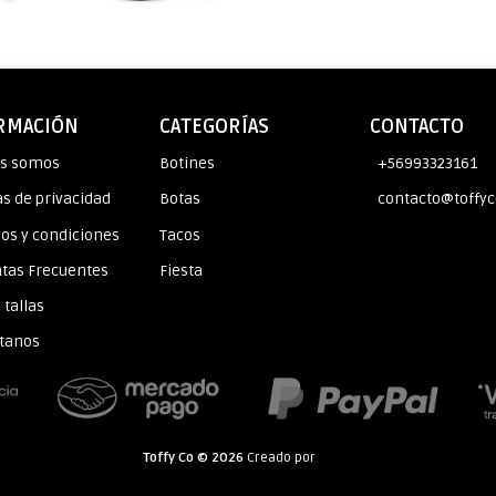
RMACIÓN
CATEGORÍAS
CONTACTO
es somos
Botines
+56993323161
as de privacidad
Botas
contacto@toffyc
os y condiciones
Tacos
tas Frecuentes
Fiesta
 tallas
tanos
Toffy Co © 2026
Creado por
Bsale