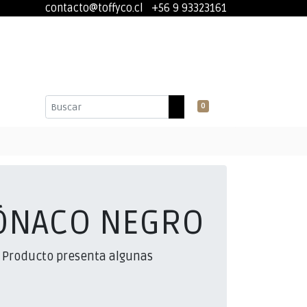
contacto@toffyco.cl
+56 9 93323161
0
ÓNACO NEGRO
 Producto presenta algunas