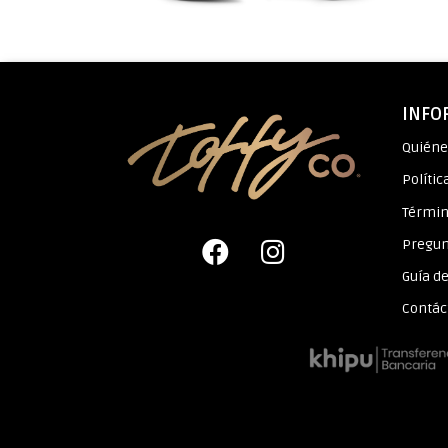
INFO
Quién
Polític
Términ
Pregun
Guía de
Contác