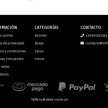
RMACIÓN
CATEGORÍAS
CONTACTO
es somos
Botines
+56993323161
as de privacidad
Botas
contacto@toff
os y condiciones
Tacos
tas Frecuentes
Fiesta
 tallas
tanos
Toffy Co © 2026
Creado por
Bsale