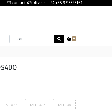
contacto@toffyco.cl
+56 9 93323161
0
OSADO
TALLA 37
TALLA 37,5
TALLA 38