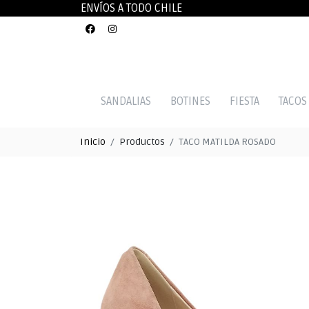
ENVÍOS A TODO CHILE
SANDALIAS
BOTINES
FIESTA
TACOS
Inicio
Productos
TACO MATILDA ROSADO