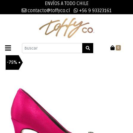
ENVÍOS A TODO CHILE
contacto@toffyco.cl
+56 9 93323161
0
-75%