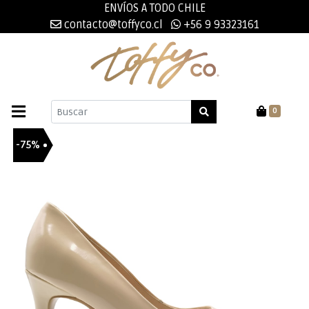
ENVÍOS A TODO CHILE
contacto@toffyco.cl
+56 9 93323161
0
-75%