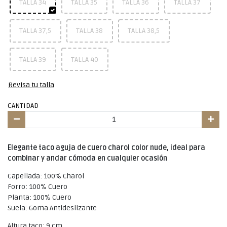
TALLA 34
TALLA 35
TALLA 36
TALLA 37
TALLA 37,5
TALLA 38
TALLA 38,5
TALLA 39
TALLA 40
Revisa tu talla
CANTIDAD
Elegante taco aguja de cuero charol color nude, ideal para
combinar y andar cómoda en cualquier ocasión
Capellada: 100% Charol
Forro: 100% Cuero
Planta: 100% Cuero
Suela: Goma Antideslizante
Altura taco: 9 cm