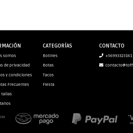
RMACIÓN
CATEGORÍAS
CONTACTO
es somos
Botines
+56993323161
as de privacidad
Botas
contacto@toff
os y condiciones
Tacos
tas Frecuentes
Fiesta
 tallas
tanos