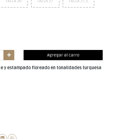
TALLA 36
TALLA 37
TALLA 37,5
Agregar al carro
te y estampado floreado en tonalidades turquesa