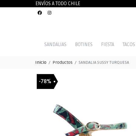
ENVÍOS A TODO CHILE
SANDALIAS
BOTINES
FIESTA
TACOS
Inicio
Productos
SANDALIA SUSSY TURQUESA
-78%