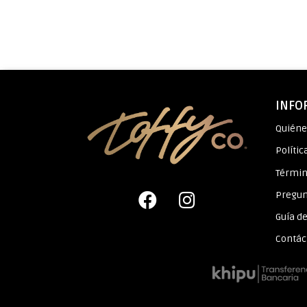
INFO
Quién
Polític
Términ
Pregun
Guía de
Contác