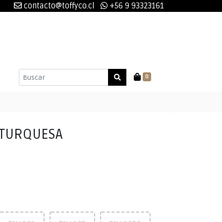
contacto@toffyco.cl
+56 9 93323161
0
 TURQUESA