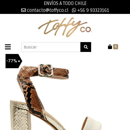
ENVÍOS A TODO CHILE
contacto@toffyco.cl
+56 9 93323161
0
-77%