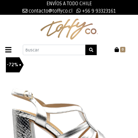
ENVÍOS A TODO CHILE
contacto@toffyco.cl
+56 9 93323161
0
-72%