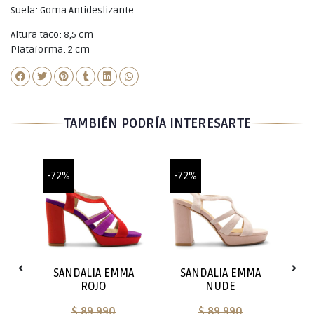
Suela: Goma Antideslizante
Altura taco: 8,5 cm
Plataforma: 2 cm
TAMBIÉN PODRÍA INTERESARTE
-72%
-72%
-7
S
MA
SANDALIA EMMA
SANDALIA EMMA
S
ROJO
NUDE
$ 89.990
$ 89.990