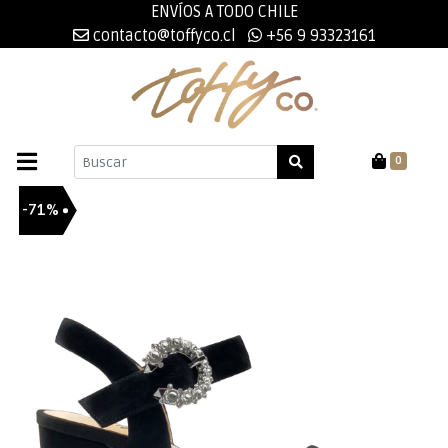
ENVÍOS A TODO CHILE
contacto@toffyco.cl
+56 9 93323161
0
-71%