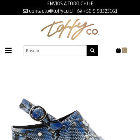
ENVÍOS A TODO CHILE
contacto@toffyco.cl
+56 9 93323161
0