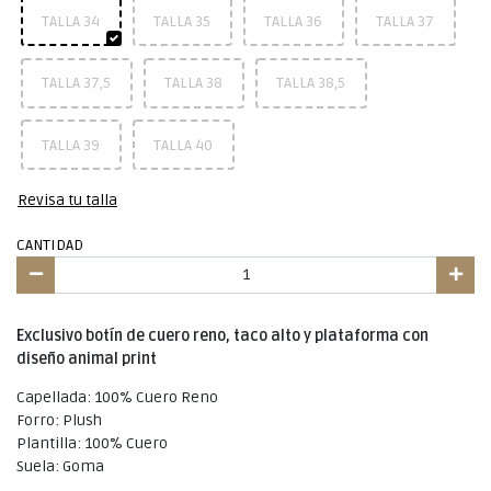
TALLA 34
TALLA 35
TALLA 36
TALLA 37
TALLA 37,5
TALLA 38
TALLA 38,5
TALLA 39
TALLA 40
Revisa tu talla
CANTIDAD
Exclusivo botín de cuero reno, taco alto y plataforma con
diseño animal print
Capellada: 100% Cuero Reno
Forro: Plush
Plantilla: 100% Cuero
Suela: Goma