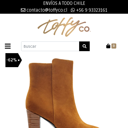
ENVÍOS A TODO CHILE
contacto@toffyco.cl
+56 9 93323161
0
-62%