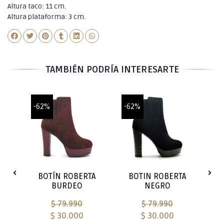
Altura taco: 11 cm.
Altura plataforma: 3 cm.
TAMBIÉN PODRÍA INTERESARTE
-62%
-62%
-6
S
TA
BOTÍN ROBERTA
BOTIN ROBERTA
B
BURDEO
NEGRO
$ 79.990
$ 79.990
$ 30.000
$ 30.000