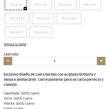
TALLA 34
TALLA 35
TALLA 36
TALLA 37
TALLA 37,5
TALLA 38
TALLA 38,5
TALLA 39
TALLA 40
Revisa tu talla
CANTIDAD
Exclusivo diseño de cuero burdeo con acabado brillante y
textura animal print. Cierre posterior para un calce perfecto y
cómodo.
Capellada: 100% Cuero
Forro: 100% Cuero
Planta: 100% Cuero
Suela: Goma