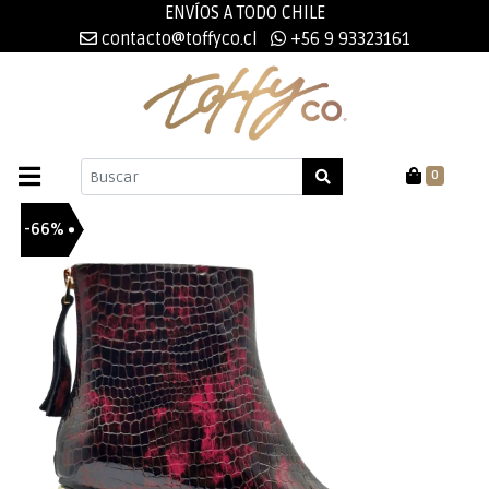
ENVÍOS A TODO CHILE
contacto@toffyco.cl
+56 9 93323161
0
-66%