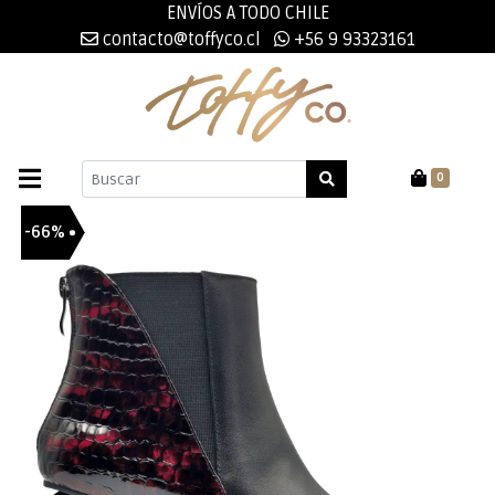
ENVÍOS A TODO CHILE
contacto@toffyco.cl
+56 9 93323161
0
-66%