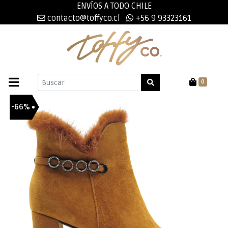
ENVÍOS A TODO CHILE
contacto@toffyco.cl
+56 9 93323161
0
-66%